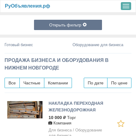
РуОбъявления.рф
m
e
n
u
Открыть фильтр
Готовый бизнес
Оборудование для бизнеса
ПРОДАЖА БИЗНЕСА И ОБОРУДОВАНИЯ В
НИЖНЕМ НОВГОРОДЕ
Все
Частные
Компании
По дате
По цене
НАКЛАДКА ПЕРЕХОДНАЯ
ЖЕЛЕЗНОДОРОЖНАЯ
СТЫКОВАЯ НА РЕЛЬСЫ
10 000
Торг
Р65-Р50
Компания
Для бизнеса / Оборудование
для бизнеса