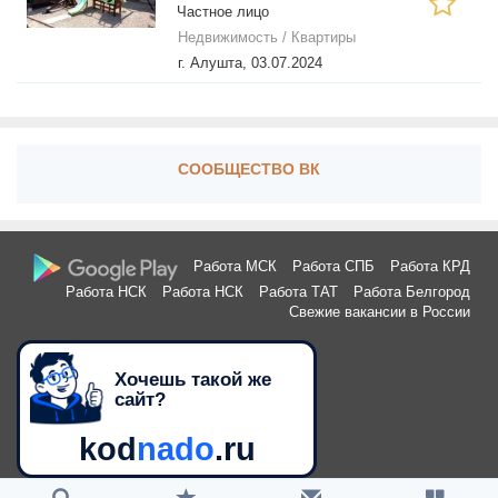
Частное лицо
(АЛУШТА)
Недвижимость / Квартиры
г. Алушта,
03.07.2024
СООБЩЕСТВО ВК
Работа МСК
Работа СПБ
Работа КРД
Работа НСК
Работа НСК
Работа ТАТ
Работа Белгород
Свежие вакансии в России
Хочешь такой же
сайт?
kod
nado
.ru